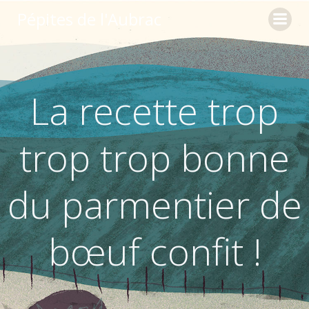
Aller
Pépites de l'Aubrac
au
contenu
La recette trop
trop trop bonne
du parmentier de
bœuf confit !