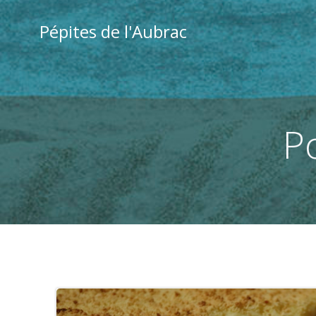
Aller
au
Pépites de l'Aubrac
contenu
P