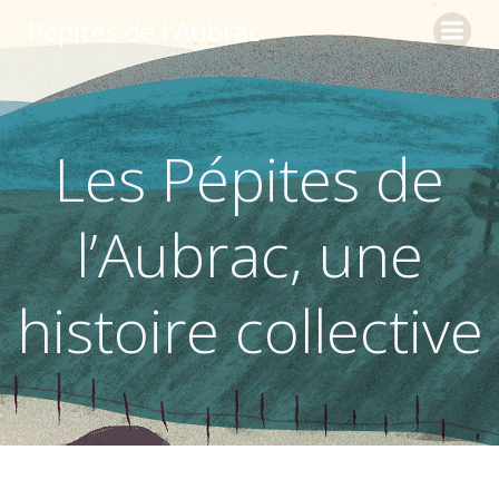
Aller
Pépites de l'Aubrac
au
contenu
Les Pépites de
l’Aubrac, une
histoire collective