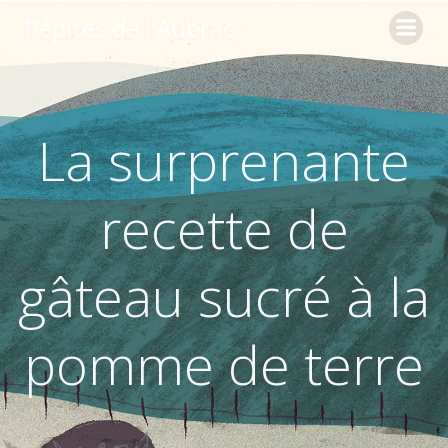
Aller
Pépites de l'Aubrac
au
contenu
La surprenante
recette de
gâteau sucré à la
pomme de terre